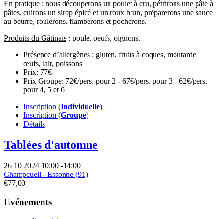
En pratique : nous découperons un poulet à cru, pétrirons une pâte à
pâtes, cuirons un sirop épicé et un roux brun, préparerons une sauce
au beurre, roulerons, flamberons et pocherons.
Produits du Gâtinais
: poule, oeufs, oignons.
Présence d’allergènes :
gluten, fruits à coques, moutarde,
œufs, lait, poissons
Prix:
77€
Prix Groupe:
72€/pers. pour 2 - 67€/pers. pour 3 - 62€/pers.
pour 4, 5 et 6
Inscription (
Individuelle
)
Inscription (
Groupe
)
Détails
Tablées d'automne
26 10 2024
10:00
-
14:00
Champcueil - Essonne (91)
€77,00
Evénements