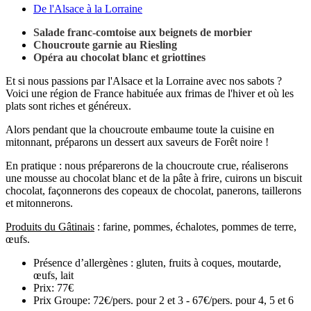
De l'Alsace à la Lorraine
Salade franc-comtoise aux beignets de morbier
Choucroute garnie au Riesling
Opéra au chocolat blanc et griottines
Et si nous passions par l'Alsace et la Lorraine avec nos sabots ?
Voici une région de France habituée aux frimas de l'hiver et où les
plats sont riches et généreux.
Alors pendant que la choucroute embaume toute la cuisine en
mitonnant, préparons un dessert aux saveurs de Forêt noire !
En pratique : nous préparerons de la choucroute crue, réaliserons
une mousse au chocolat blanc et de la pâte à frire, cuirons un biscuit
chocolat, façonnerons des copeaux de chocolat, panerons, taillerons
et mitonnerons.
Produits du Gâtinais
: farine, pommes, échalotes, pommes de terre,
œufs.
Présence d’allergènes :
gluten, fruits à coques, moutarde,
œufs, lait
Prix:
77€
Prix Groupe:
72€/pers. pour 2 et 3 - 67€/pers. pour 4, 5 et 6