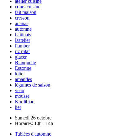
atelier cuisine
cours cuisine
fait maison
cresson
ananas
automne
Gâtinais
Isatelier
flamber
riz pilaf
glacer
Blanquette
Essonne
lotte
amandes
légumes de saison
veau
mousse
Koulibiac
lier
Samedi 26 octobre
Horaires:
10h - 14h
Tablées d'automne