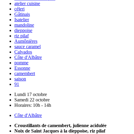
atelier cuisine
céleri
Gâtinais
Isatelier
mandoline
dieppoise
riz pilaf
Aumônières
sauce caramel
Calvados
Côte d'Albâtre
pomme
Essonne
camembert
saison
91
Lundi 17 octobre
Samedi 22 octobre
Horaires:
10h - 14h
Côte d'Albâtre
Croustillants de camembert, julienne acidulée
Noix de Saint Jacques à la dieppoise, riz pilaf