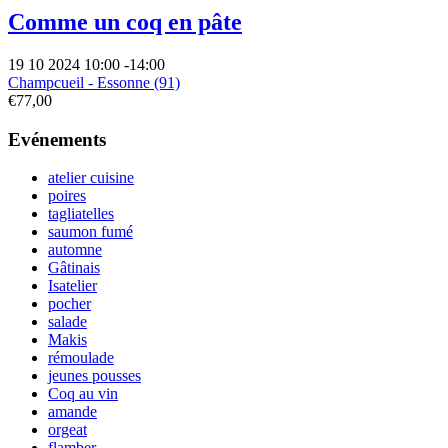
Comme un coq en pâte
19 10 2024
10:00
-
14:00
Champcueil - Essonne (91)
€77,00
Evénements
atelier cuisine
poires
tagliatelles
saumon fumé
automne
Gâtinais
Isatelier
pocher
salade
Makis
rémoulade
jeunes pousses
Coq au vin
amande
orgeat
flamber