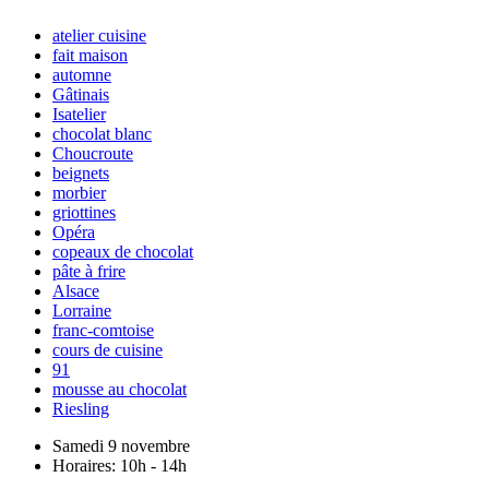
atelier cuisine
fait maison
automne
Gâtinais
Isatelier
chocolat blanc
Choucroute
beignets
morbier
griottines
Opéra
copeaux de chocolat
pâte à frire
Alsace
Lorraine
franc-comtoise
cours de cuisine
91
mousse au chocolat
Riesling
Samedi 9 novembre
Horaires:
10h - 14h