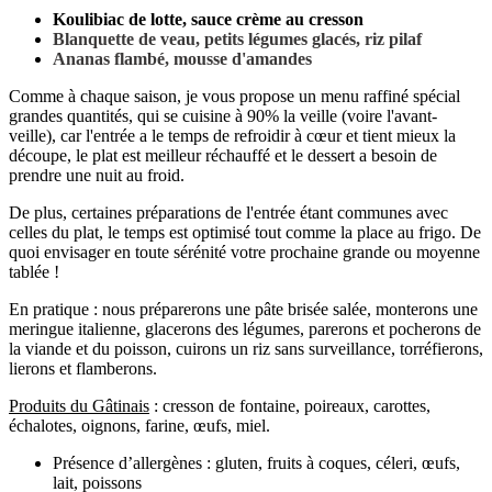
Koulibiac de lotte, sauce crème au cresson
Blanquette de veau, petits légumes glacés, riz pilaf
Ananas flambé, mousse d'amandes
Comme à chaque saison, je vous propose un menu raffiné spécial
grandes quantités, qui se cuisine à 90% la veille (voire l'avant-
veille), car l'entrée a le temps de refroidir à cœur et tient mieux la
découpe, le plat est meilleur réchauffé et le dessert a besoin de
prendre une nuit au froid.
De plus, certaines préparations de l'entrée étant communes avec
celles du plat, le temps est optimisé tout comme la place au frigo. De
quoi envisager en toute sérénité votre prochaine grande ou moyenne
tablée !
En pratique : nous préparerons une pâte brisée salée, monterons une
meringue italienne, glacerons des légumes, parerons et pocherons de
la viande et du poisson, cuirons un riz sans surveillance, torréfierons,
lierons et flamberons.
Produits du Gâtinais
: cresson de fontaine, poireaux, carottes,
échalotes, oignons, farine, œufs, miel.
Présence d’allergènes :
gluten, fruits à coques, céleri, œufs,
lait, poissons