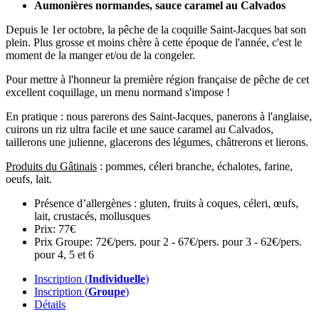
Aumonières normandes, sauce caramel au Calvados
Depuis le 1er octobre, la pêche de la coquille Saint-Jacques bat son
plein. Plus grosse et moins chère à cette époque de l'année, c'est le
moment de la manger et/ou de la congeler.
Pour mettre à l'honneur la première région française de pêche de cet
excellent coquillage, un menu normand s'impose !
En pratique : nous parerons des Saint-Jacques, panerons à l'anglaise,
cuirons un riz ultra facile et une sauce caramel au Calvados,
taillerons une julienne, glacerons des légumes, châtrerons et lierons.
Produits du Gâtinais
: pommes, céleri branche, échalotes, farine,
oeufs, lait.
Présence d’allergènes :
gluten, fruits à coques, céleri, œufs,
lait, crustacés, mollusques
Prix:
77€
Prix Groupe:
72€/pers. pour 2 - 67€/pers. pour 3 - 62€/pers.
pour 4, 5 et 6
Inscription (
Individuelle
)
Inscription (
Groupe
)
Détails