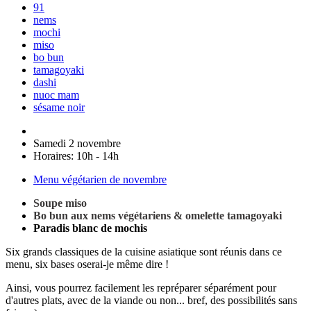
91
nems
mochi
miso
bo bun
tamagoyaki
dashi
nuoc mam
sésame noir
Samedi 2 novembre
Horaires:
10h - 14h
Menu végétarien de novembre
Soupe miso
Bo bun aux nems végétariens & omelette tamagoyaki
Paradis blanc de mochis
Six grands classiques de la cuisine asiatique sont réunis dans ce
menu, six bases oserai-je même dire !
Ainsi, vous pourrez facilement les repréparer séparément pour
d'autres plats, avec de la viande ou non... bref, des possibilités sans