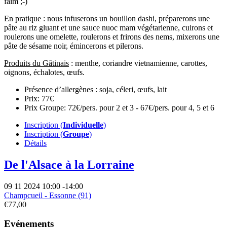
faim ;-)
En pratique : nous infuserons un bouillon dashi, préparerons une
pâte au riz gluant et une sauce nuoc mam végétarienne, cuirons et
roulerons une omelette, roulerons et frirons des nems, mixerons une
pâte de sésame noir, émincerons et pilerons.
Produits du Gâtinais
: menthe, coriandre vietnamienne, carottes,
oignons, échalotes, œufs.
Présence d’allergènes :
soja, céleri, œufs, lait
Prix:
77€
Prix Groupe:
72€/pers. pour 2 et 3 - 67€/pers. pour 4, 5 et 6
Inscription (
Individuelle
)
Inscription (
Groupe
)
Détails
De l'Alsace à la Lorraine
09 11 2024
10:00
-
14:00
Champcueil - Essonne (91)
€77,00
Evénements