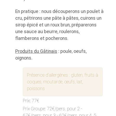
En pratique : nous découperons un poulet à
cru, pétrirons une pâte à pâtes, cuirons un
sirop épicé et un roux brun, préparerons
une sauce au beurre, roulerons,
flamberons et pocherons.
Produits du Gâtinais
: poule, oeufs,
oignons.
Présence d’allergènes :
gluten, fruits à
coques, moutarde, œufs, lait,
poissons
Prix:
77€
Prix Groupe:
72€/pers. pour 2 -
67€/pers. pour 3 - 62€/pers. pour 4, 5