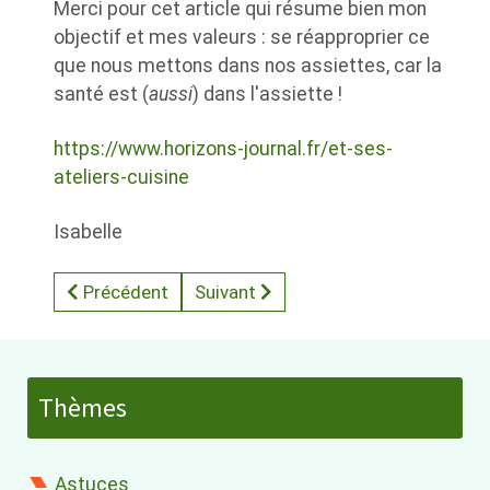
Merci pour cet article qui résume bien mon
objectif et mes valeurs : se réapproprier ce
que nous mettons dans nos assiettes, car la
santé est (
aussi
) dans l'assiette !
https://www.horizons-journal.fr/et-ses-
ateliers-cuisine
Isabelle
Article précédent : Evasion culinaire au Viêtnam : At
Article suivant : Le Village du Parc 
Précédent
Suivant
Thèmes
Astuces