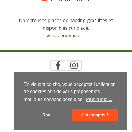
Nombreuses places de parking gratuites et
disponibles sur place.
Vues aériennes →
RECHERCHE
PLAN
INFOS LÉGALES
CGV
En visitant ce site, vous acceptez l'utilisation
© 2020 - 2024 Isabelle Pascal - Isatelier
de cookies afin de vous proposer les
meilleurs services possibles.
Plus d'info ...
Non
J'ai compris !
Réalisé par
En toutes lettres